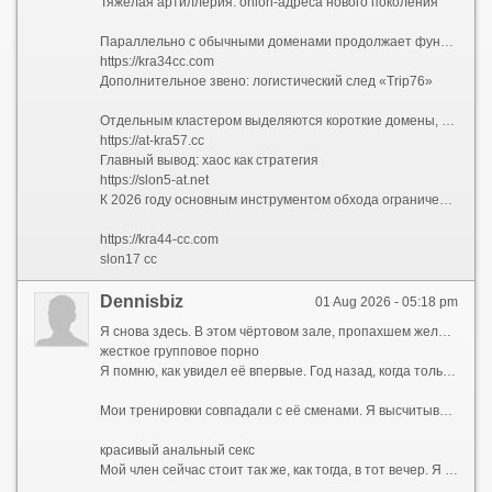
Тяжелая артиллерия: onion-адреса нового поколения
Параллельно с обычными доменами продолжает функционировать и глубокая сеть. В 2026 году особенно выделяются шесть длинных onion-адресов, начинающихся с префиксов «kraken2», «kraken3», «kraken4», «kraken5», «kraken6» и «kraken7». Например, kraken2trfqodidvlh4aa337cpzfrhdlfldhve5nf7njhumwr7instad.onion и его последователи — kraken3yvbvzmhytnrnuhsy772i6dfobofu652e27f5hx6y5cpj7rgyd.onion, kraken4qzqnoi7ogpzpzwrxk7mw53n5i56loydwiyonu4owxsh4g67yd.onion, kraken5af44k24fwzohe6fvqfgxfsee4lgydb3ayzkfhlzqhuwlo33ad.onion, kraken6gf6o4rxewycqwjgfchzgxyfeoj5xafqbfm4vgvyaig2vmxvyd.onion и kraken7jmgt7yhhe2c4iyilthnhcugfylcztsdhh7otrr6jgdw667pqd.onion. Эти адреса считаются более защищенными, но даже они не гарантируют подлинности — фишинговые копии научились имитировать и .onion-пространство.
https://kra34cc.com
Дополнительное звено: логистический след «Trip76»
Отдельным кластером выделяются короткие домены, связанные с меткой trip76. Наиболее часто встречаются trip76.co и trip76.at, а также их вариации без точек — trip76 co и trip76 at. По мнению ряда экспертов, эта ветка используется как тестовый полигон: новые конфигурации зеркал сначала проверяются на «trip76», а затем тиражируются в бесконечную линейку «slon». Это делает систему гибкой и трудноуязвимой для точечных блокировок.
https://at-kra57.cc
Главный вывод: хаос как стратегия
https://slon5-at.net
К 2026 году основным инструментом обхода ограничений стал именно хаотичный перебор доменов. Десятки комбинаций slon2.cc — slon19.cc, ротация зон .to, .at и .cc, смешение слитного и раздельного написания — всё это превращает мониторинг в бесконечную гонку. Однако специалисты предупреждают: подавляющее большинство таких адресов являются фейковыми. Единственная разумная тактика для обычного пользователя — полное игнорирование любых вариаций, будь то короткое slon 2.at или длинный kraken7jmgt...onion. В 2026 году безопасность начинается с простого правила: не переходить по подозрительным ссылкам, сколько бы красиво они ни были замаскированы под оригинал.
https://kra44-cc.com
slon17 cc
Dennisbiz
01 Aug 2026 - 05:18 pm
Я снова здесь. В этом чёртовом зале, пропахшем железом и чужим потом. Мои руки машинально тянут рукоятку тренажёра, мышцы ноют привычной болью, а мысли — мысли совсем не о спорте. Я смотрю на неё. Она сидит за стойкой ресепшена, перебирает бумаги, изредка поднимает глаза и улыбается входящим. Вежливо, дежурно. Но когда наши взгляды пересекаются, в её зрачках вспыхивает что-то совсем иное — тёмное, спрятанное под маской скучающей администраторши. Жена тренера. Катя.
жесткое групповое порно
Я помню, как увидел её впервые. Год назад, когда только купил абонемент. Сергей, мой тренер, здоровенный мужик с бычьей шеей и вечно красным лицом, орал на меня за неправильную технику приседа. Она подошла, подала ему бутылку воды, мельком глянула на меня — и ушла. Ничего особенного. Обычная женщина, фигуристая, с тяжёлой грудью, которую она прятала под бесформенными футболками, с длинными тёмными волосами. Но было в ней что-то такое... Приручённое. Так дикий зверь, посаженный в клетку, сохраняет грацию движений, но теряет блеск в глазах. Она была красива той красотой, которую уже не замечает муж. Я стал замечать.
Мои тренировки совпадали с её сменами. Я высчитывал дни, когда она будет за стойкой. Сергей, ничего не подозревая, продолжал орать на меня, хлопать по плечу своей лапищей, рассказывать про «базу» и «сушку», а я думал только о том, как она поправляет волосы, как облизывает губы, когда задумывается, как наклоняется над стойкой, открывая взгляду ложбинку груди. Я представлял, какая она там, под одеждой. Представлял её запах. Не дезодорант и духи, а её, настоящий, — той женщины, которая спит с Сергеем, но не любит его. Я был уверен, что не любит. По тому, как она отстранялась, когда он мимоходом хлопал её по заднице. По тому, как она вздрагивала, когда он повышал голос.
красивый анальный секс
Мой член сейчас стоит так же, как тогда, в тот вечер. Я сижу на скамье для жима, а перед глазами — не чёртово железо, а тот момент, когда всё началось.