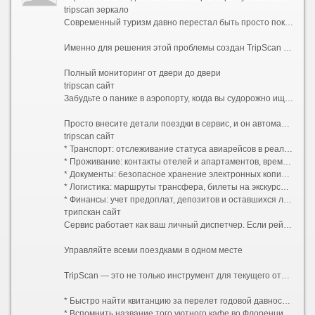
tripscan зеркало
Современный туризм давно перестал быть просто покупкой билетов и бронированием отеля. Сегодняшняя поездка — это сложный механизм, состоящий из десятков деталей: трансферы из аэропортов, регистрация на рейсы, подтверждение броней, страховые полисы, стыковки междугородних автобусов, адреса квартир посуточной аренды и списки мест, которые обязательно нужно увидеть. Удержать всю эту информацию в голове невозможно, а хранить ее разрозненными файлами в почте и заметках — значит постоянно рисковать что-то упустить.
Именно для решения этой проблемы создан TripScan — сервис мониторинга поездок и путешествий, который берет под контроль каждый этап вашего пути.
Полный мониторинг от двери до двери
tripscan сайт
Забудьте о панике в аэропорту, когда вы судорожно ищете номер терминала, или о неловких поисках распечатанного подтверждения бронирования в тесном холле гостиницы. TripScan собирает все данные о вашем путешествии в единую цифровую экосистему.
Просто внесите детали поездки в сервис, и он автоматически выстроит хронологию событий:
tripscan сайт
* Транспорт: отслеживание статуса авиарейсов в реальном времени с мгновенными уведомлениями об изменениях, информация о выходе на посадку, номерах поездов и автобусов.
* Проживание: контакты отелей и апартаментов, время заезда и выезда, условия отмены, ваучеры и коды бронирования.
* Документы: безопасное хранение электронных копий паспортов, виз, страховок (включая экстренные телефоны ассистансов) и водительских удостоверений.
* Логистика: маршруты трансфера, билеты на экскурсии, запланированные встречи и аренда автомобилей.
* Финансы: учет предоплат, депозитов и оставшихся лимитов по бюджету поездки.
трипскан сайт
Сервис работает как ваш личный диспетчер. Если рейс задерживается, TripScan тут же оповестит вас и предложит скорректировать время подачи такси или предупредить отель о позднем заезде. Вы больше не зависите от нестабильного интернета в роуминге в поиске нужных писем — вся критически важная информация всегда доступна в приложении даже в офлайн-режиме.
Управляйте всеми поездками в одном месте
TripScan — это не только инструмент для текущего отпуска, но и удобный архив ваших приключений. В личном кабинете хранится история всех перемещений. Это невероятно удобно для решения практических задач:
* Быстро найти квитанцию за перелет годовой давности для оформления налогового вычета или отчета о командировке.
* Вспомнить название того уютного кафе во Флоренции или точный адрес квартиры в Батуми, куда хочется вернуться.