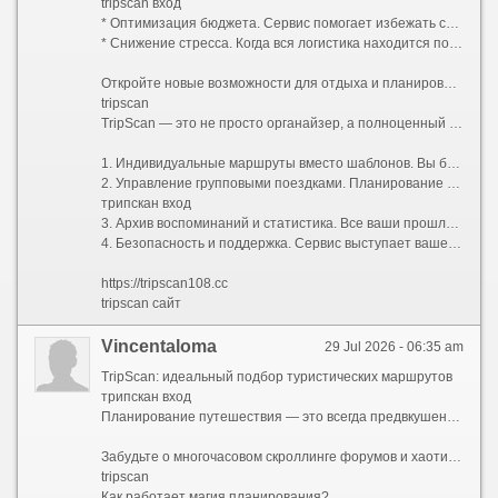
tripscan вход
* Оптимизация бюджета. Сервис помогает избежать спонтанных и неоправданных трат. Он отслеживает динамику цен на выбранные направления, подсказывает наиболее выгодные даты для перелета и предлагает альтернативные локации поблизости, если основные точки вашего интереса оказываются слишком дорогими.
* Снижение стресса. Когда вся логистика находится под контролем надежного помощника, уровень тревоги падает до минимума. Вам больше не нужно держать в голове десятки деталей — Трипскан сам напомнит о регистрации на рейс, времени трансфера или начале оплаченной экскурсии.
Откройте новые возможности для отдыха и планирования
tripscan
TripScan — это не просто органайзер, а полноценный генератор впечатлений. Благодаря гибким настройкам персонализации, сервис открывает доступ к тем возможностям, которые идеально подходят именно вам:
1. Индивидуальные маршруты вместо шаблонов. Вы больше не зависите от стандартных туристических программ. Хотите гастрономический тур по нетуристическим районам Токио, поиск стрит-арта в Берлине или тихие ретриты в горах Алтая? Укажите свои интересы, и алгоритм выстроит уникальный путь, отражающий именно ваше видение идеального отдыха.
2. Управление групповыми поездками. Планирование отпуска с семьей или друзьями часто превращается в бесконечный чат с обсуждением деталей. В TripScan можно создать совместный проект путешествия, где каждый участник видит общее расписание, может добавлять свои идеи и отслеживать статус оплат.
трипскан вход
3. Архив воспоминаний и статистика. Все ваши прошлые поездки бережно сохраняются в личном кабинете. Это не только повод для приятной ностальгии, но и практичный инструмент: вы всегда можете поднять старые бронирования для отчета о командировке или вспомнить название того самого уютного кафе в Лиссабоне.
4. Безопасность и поддержка. Сервис выступает вашей страховкой в непредвиденных ситуациях. Если рейс отменен или изменились правила въезда, система оперативно уведомит вас и предложит актуальные варианты решения проблемы.
https://tripscan108.cc
tripscan сайт
Vincentaloma
29 Jul 2026 - 06:35 am
TripScan: идеальный подбор туристических маршрутов
трипскан вход
Планирование путешествия — это всегда предвкушение чуда, но на практике оно часто превращается в утомительный квест. Десятки открытых вкладок в браузере, бесконечные сравнения цен на отели и билеты, споры о том, какой музей посетить первым, а какой можно пропустить, страх упустить что-то по-настоящему важное — все это способно погасить энтузиазм еще до начала отпуска.
Забудьте о многочасовом скроллинге форумов и хаотичном составлении списков желаний. Представляем TripScan — ваш личный сервис для создания уникальных маршрутов, который превращает подготовку к поездке в увлекательную часть самого приключения.
tripscan
Как работает магия планирования?