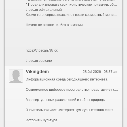
* Проанализировать свои туристические привычки, общую сумму трат на путешествия и посещенные страны.
tripscan официальный
Кроме того, сервис позволяет вести совместный мониторинг. Планируете семейный отдых или поездку с друзьями? Предоставьте доступ к маршруту попутчикам. Теперь каждый участник группы видит актуальное расписание, знает, где хранятся общие документы, и получает важные уведомления одновременно с вами.
Ничего не останется без внимания
https://tripscan78c.cc
tripscan зеркало
Vikingdem
28 Jul 2026 - 08:37 am
Информационная среда сегодняшнего интернета
Современное цифровое пространство представляет собой безграничный массив данных, где любой пользователь способен найти информацию практически на любую интересующую его тему. Разнообразие веб-ресурсов отражает многогранность человеческих интересов, превращая глобальную сеть настоящей энциклопедией. Современный интернет объединяет самые разные тематических направлений. Глубокие академические исследования органично переплетаются с развлекательным контентом и специализированными техническими базами знаний.
Мир виртуальных развлечений и тайны природы
Значительная часть интернет-культуры связана с интерактивными развлечениями и изучением окружающего мира. Геймерские сообщества формируют крупные хранилища информации, подробно рассказывая о прохождении сложных квестов, игровых механиках и сюжетных линиях известных виртуальных франшиз. Одновременно с этим сеть открывает богатейший материал для изучения реальной вселенной. Образовательные площадки раскрывают тайны строения галактик, звездных систем и особенности освоения космоса. Зоологические порталы позволяют изучать повадки диких животных, а туристические блоги позволяют знакомиться с архитектурой и составлять маршруты по самым живописным уголкам планеты.
История и культура