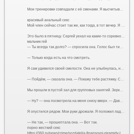
Мои тренировки совпадали с её сменами. Я высчитывал дни, когда она будет за стойкой. Сергей, ничего не подозревая, продолжал орать на меня, хлопать по плечу своей лапищей, рассказывать про «базу» и «сушку», а я думал только о том, как она поправляет волосы, как облизывает губы, когда задумывается, как наклоняется над стойкой, открывая взгляду ложбинку груди. Я представлял, какая она там, под одеждой. Представлял её запах. Не дезодорант и духи, а её, настоящий, — той женщины, которая спит с Сергеем, но не любит его. Я был уверен, что не любит. По тому, как она отстранялась, когда он мимоходом хлопал её по заднице. По тому, как она вздрагивала, когда он повышал голос.
красивый анальный секс
Мой член сейчас стоит так же, как тогда, в тот вечер. Я сижу на скамье для жима, а перед глазами — не чёртово железо, а тот момент, когда всё началось.
Это было в пятницу. Сергей уехал на какие-то соревнования в область — то ли судить, то ли выступать, я так и не понял. Зал закрывался рано. Я задержался, доделывал подход, когда услышал её шаги. Она подошла, облокотилась на тренажёр рядом.
мальчик гей
— Ты всегда так долго? — спросила она. Голос был тихий, без обычной дежурной бодрости.
— Только когда есть на что смотреть.
Я сам удивился своей смелости. Она не улыбнулась, не отвела глаза. Просто смотрела на меня так, словно что-то решала. В воздухе между нами повисло напряжение. Я чувствовал запах её тела — она была после душа, но сквозь гель для душа пробивался её собственный аромат.
— Пойдём, — сказала она. — Покажу тебе растяжку. Сергей говорил, у тебя с этим проблемы.
Мы прошли в пустой зал для групповых занятий. Зеркала во всю стену. Маты на полу. Она закрыла дверь на щеколду — просто, буднично, словно делала это сто раз. Я стоял как дурак, не зная, куда девать руки. А она села на мат, развела ноги в шпагат — легко, профессионально, как умеют только гимнастки и танцовщицы. Футболка натянулась на груди, обрисовав соски. Она была без лифчика.
— Ну? — она посмотрела на меня снизу вверх. — Давай. Тянись.
Я опустился рядом. Мои руки дрожали. Я положил ладони ей на плечи, нажал — она подалась вперёд, и её дыхание коснулось моего лица.
— Не так, — прошептала она. — Вот так.
порно жесткий секс
https://360.ru/news/crime/sozdatelja-finansovoj-piramidy-life-is-good-objavili-v-rozysk/