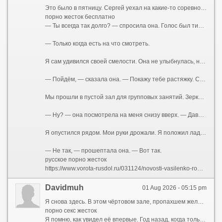
Это было в пятницу. Сергей уехал на какие-то соревнования в область — то ли судить, то ли выступать, я так и не понял. Зал закрывался рано. Я задержался, доделывал подход, когда услышал её шаги. Она подошла, облокотилась на тренажёр рядом.
порно жесток бесплатно
— Ты всегда так долго? — спросила она. Голос был тихий, без обычной дежурной бодрости.
— Только когда есть на что смотреть.
Я сам удивился своей смелости. Она не улыбнулась, не отвела глаза. Просто смотрела на меня так, словно что-то решала. В воздухе между нами повисло напряжение. Я чувствовал запах её тела — она была после душа, но сквозь гель для душа пробивался её собственный аромат.
— Пойдём, — сказала она. — Покажу тебе растяжку. Сергей говорил, у тебя с этим проблемы.
Мы прошли в пустой зал для групповых занятий. Зеркала во всю стену. Маты на полу. Она закрыла дверь на щеколду — просто, буднично, словно делала это сто раз. Я стоял как дурак, не зная, куда девать руки. А она села на мат, развела ноги в шпагат — легко, профессионально, как умеют только гимнастки и танцовщицы. Футболка натянулась на груди, обрисовав соски. Она была без лифчика.
— Ну? — она посмотрела на меня снизу вверх. — Давай. Тянись.
Я опустился рядом. Мои руки дрожали. Я положил ладони ей на плечи, нажал — она подалась вперёд, и её дыхание коснулось моего лица.
— Не так, — прошептала она. — Вот так.
русское порно жесток
https://www.vorota-rusdol.ru/031124/novosti-vasilenko-roman-poslednie-novosti/
Davidmuh
01 Aug 2026 - 05:15 pm
Я снова здесь. В этом чёртовом зале, пропахшем железом и чужим потом. Мои руки машинально тянут рукоятку тренажёра, мышцы ноют привычной болью, а мысли — мысли совсем не о спорте. Я смотрю на неё. Она сидит за стойкой ресепшена, перебирает бумаги, изредка поднимает глаза и улыбается входящим. Вежливо, дежурно. Но когда наши взгляды пересекаются, в её зрачках вспыхивает что-то совсем иное — тёмное, спрятанное под маской скучающей администраторши. Жена тренера. Катя.
порно секс жесток
Я помню, как увидел её впервые. Год назад, когда только купил абонемент. Сергей, мой тренер, здоровенный мужик с бычьей шеей и вечно красным лицом, орал на меня за неправильную технику приседа. Она подошла, подала ему бутылку воды, мельком глянула на меня — и ушла. Ничего особенного. Обычная женщина, фигуристая, с тяжёлой грудью, которую она прятала под бесформенными футболками, с длинными тёмными волосами. Но было в ней что-то такое... Приручённое. Так дикий зверь, посаженный в клетку, сохраняет грацию движений, но теряет блеск в глазах. Она была красива той красотой, которую уже не замечает муж. Я стал замечать.