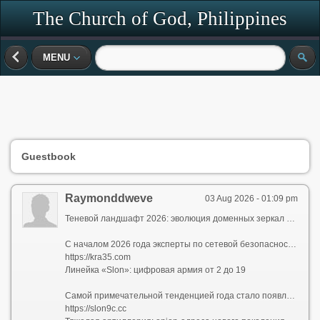
The Church of God, Philippines
MENU
Guestbook
Raymonddweve
03 Aug 2026 - 01:09 pm
Теневой ландшафт 2026: эволюция доменных зеркал и цифровых идентификаторов
С началом 2026 года эксперты по сетевой безопасности зафиксировали беспрецедентный всплеск активности в сегменте альтернативных доменных зон. Центральной точкой отсчета в этом процессе стала экосистема, ассоциируемая с обновленной kraken ссылкой 2026. Аналитики отмечают, что пользователи все чаще ищут kraken 2026 и kraken сайт 2026, однако настоящая головоломка для исследователей кроется не в самих запросах, а в том, как стремительно меняется адресное пространство под этими брендами.
https://kra35.com
Линейка «Slon»: цифровая армия от 2 до 19
Самой примечательной тенденцией года стало появление масштабной номерной серии с префиксом «slon». Она охватывает десятки вариаций — от slon2 и slon2 to / slon2.to до slon19 и slon 19 cc. Каждый из этих идентификаторов существует в трех основных доменных зонах: .to, .at и .cc. Причем технические специалисты обращают внимание на двойную природу написания — как слитного (slon12.to, slon13.at, slon14.cc), так и раздельного (slon 12 to, slon 13 at, slon 14 cc). Это создает иллюзию множества независимых ресурсов, хотя на деле речь идет об одном пуле быстро ротирующихся зеркал.
https://slon9c.cc