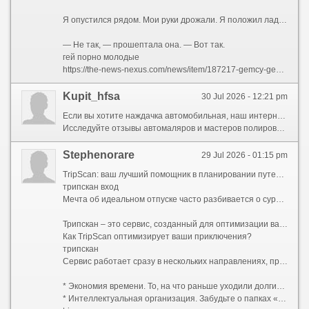
Я опустился рядом. Мои руки дрожали. Я положил ладони ей на плечи, нажал — она подалась вперёд, и её дыхание коснулось моего лица.
— Не так, — прошептала она. — Вот так.
гей порно молодые
https://the-news-nexus.com/news/item/187217-gemcy-gem-cy-novaya-piramida-vasilenko
Kupit_hfsa
30 Jul 2026 - 12:21 pm
Если вы хотите наждачка автомобильная, наш интернет магазин предлагает большой выбор и выгодные цены.
Исследуйте отзывы автомаляров и мастеров полировки, чтобы удостовериться в качестве продукции.
Stephenorare
29 Jul 2026 - 01:15 pm
TripScan: ваш лучший помощник в планировании путешествий
трипскан вход
Мечта об идеальном отпуске часто разбивается о суровую реальность подготовки. Поиск билетов, сравнение сотен отелей, попытки уместить все достопримечательности в плотный график и страх забыть дома важную бронь — рутина способна поглотить всю радость предвкушения задолго до вылета. Путешествие должно наполнять энергией, а не отнимать ее на этапе организации.
Трипскан – это сервис, созданный для оптимизации ваших путешествий. Это интеллектуальный цифровой компаньон, который берет на себя самую сложную и скучную часть работы, оставляя вам чистое удовольствие от предвкушения поездки.
Как TripScan оптимизирует ваши приключения?
трипскан
Сервис работает сразу в нескольких направлениях, превращая хаос планирования в четкую и прозрачную систему:
* Экономия времени. То, на что раньше уходили долгие вечера с ноутбуком, теперь занимает считанные минуты. Умные алгоритмы анализируют ваши пожелания и предлагают готовые варианты логистических связок, избавляя от необходимости вручную состыковывать время прилета с заселением в отель или искать билеты между соседними городами.
* Интеллектуальная организация. Забудьте о папках «Входящие», заваленных письмами от авиакомпаний, и заметках в телефоне. TripScan собирает все подтверждения бронирований, электронные билеты, ваучеры и страховые полисы в единую цифровую карту поездки. Нужная информация всегда под рукой — как онлайн, так и офлайн.