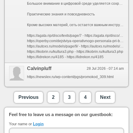
Большое внимание в цифровой среде уделяется сохранению исторической памяти и классического искусства. Специализированные архивы содержат детальные биографии выдающихся политических деятелей, ученых и мыслителей разных эпох. Литературные порталы открывают свободный доступ к поэзии и прозе великих писателей, давая возможность читателям детально анализировать тексты и находить редкие афоризмы. Исследовательские сайты открывают пользователям доступ к изучению далеких исторических периодов, подробно описывая быте, культуре, военных конфликтах и социальных процессах прошлых столетий на разных континентах.
Практические знания и повседневность
Кроме высоких материй, сеть остается важным инструментом для решения повседневных, бытовых и профессиональных задач. IT-специалисты активно обсуждают тонкости администрирования открытых операционных систем и вопросы информационной безопасности. Автовладельцы делятся практическим опытом ремонта и модернизации транспортных средств. Любители домашней кулинарии черпают вдохновение в подробных инструкциях по приготовлению разнообразных блюд мировой кухни. Кроме того, интернет бережно впитывает живое народное творчество, объединяя специфический юмор, профессиональный сленг и забавные жизненные истории, что делает цифровой мир ярким отражением нашей повседневной реальности.
https://agata.rip/disco/texts/page/7 - https://agata.rip/disco/texts/page/7
https://operby.com/dejstviya-operativnogo-personala-pri-blokirovke-elegazovogo-vyklyuchatelya.html - https://operby.com/dejstviya-operativnogo-personala-pri-blokirovke-elegazovogo-vyklyuchatelya.html
https://autoxs.ru/models/page/9/ - https://autoxs.ru/models/page/9/
https://ikobrin.ru/kultura3.php - https://ikobrin.ru/kultura3.php
https://lidrekon.ru/4185 - https://lidrekon.ru/4185
Calvinpluff
28 Jul 2026 - 07:14 am
https://newslex.ru/wp-content/pgs/promokod_309.html
Previous
2
3
4
Next
Feel free to leave us a message on our guestbook:
Your name or
Login