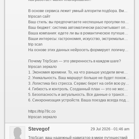
В основе сервиса лежит умный алгоритм подбора. Вместо того чтобы предлагать шаблонные путеводители «для всех», TripScan анализирует ваши индивидуальные предпочтения. Процесс строится вокруг вас:
tripscan сайт
Ваш стиль: вы предпочитаете неспешные прогулки по старинным улочкам или активный хайкинг в горах?
Ваш бюджет: система автоматически рассчитывает оптимальные затраты и предлагает варианты размещения от уютных хостелов до премиальных отелей.
Ваша компания: едете ли вы в романтическое путешествие вдвоем, отправляетесь в семейный отпуск с детьми или исследуете мир в шумной компании друзей?
Ваши интересы: гастрономия, искусство, экстремальный спорт или тихий пляжный отдых.
trip scan
На основе этих данных нейросеть формирует логичную и сбалансированную программу поездки. Больше не нужно думать, как успеть из точки А в точку Б и где пообедать между экскурсиями. Сервис выстраивает оптимальный тайминг, учитывает время на дорогу и даже оставляет свободные окна для спонтанных открытий.
Почему TripScan — это уверенность в каждом шаге?
tripscan зеркало
1. Экономия времени. То, на что раньше уходили вечера напролет, теперь занимает несколько минут. Вы получаете готовую структуру маршрута, которую остается лишь утвердить.
2. Уникальность. Ваш маршрут больше не будет похож на стандартный турпакет. TripScan находит небанальные локации, скрытые от массовых туристов смотровые площадки и аутентичные заведения, которые сделают вашу поездку по-настоящему особенной.
3. Логистика без стресса. Сервис берет на себя всю рутину: прокладывает удобные пешеходные и транспортные пути, подсказывает часы работы достопримечательностей и помогает избежать очередей, предлагая альтернативы.
4. Гибкость и контроль. Созданный план — это не жесткая клетка, а надежный каркас. В пару кликов вы можете заменить отель, добавить необычный мастер-класс, исключить скучную экскурсию или полностью перестроить график под переменчивую погоду.
5. Безопасность и актуальность. Все данные о транспорте, визовых требованиях и правилах въезда постоянно обновляются, избавляя вас от риска столкнуться с устаревшей информацией.
6. Синхронизация устройств. Ваша поездка всегда под рукой. Маршрут доступен в мобильном приложении и веб-версии, поддерживает офлайн-доступ и легко делится со всеми участниками путешествия.
https://trip78c.co
tripscan зеркало
Stevegof
29 Jul 2026 - 01:46 am
TripScan: ваш надежный навигатор в мире путешествий