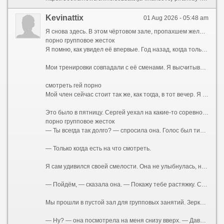
Kevinattix
01 Aug 2026 - 05:48 am
Я снова здесь. В этом чёртовом зале, пропахшем железом и чужим потом. Мои руки машинально тянут рукоятку тренажёра, мышцы ноют привычной болью, а мысли — мысли совсем не о спорте. Я смотрю на неё. Она сидит за стойкой ресепшена, перебирает бумаги, изредка поднимает глаза и улыбается входящим. Вежливо, дежурно. Но когда наши взгляды пересекаются, в её зрачках вспыхивает что-то совсем иное — тёмное, спрятанное под маской скучающей администраторши. Жена тренера. Катя.
порно групповое жесток
Я помню, как увидел её впервые. Год назад, когда только купил абонемент. Сергей, мой тренер, здоровенный мужик с бычьей шеей и вечно красным лицом, орал на меня за неправильную технику приседа. Она подошла, подала ему бутылку воды, мельком глянула на меня — и ушла. Ничего особенного. Обычная женщина, фигуристая, с тяжёлой грудью, которую она прятала под бесформенными футболками, с длинными тёмными волосами. Но было в ней что-то такое... Приручённое. Так дикий зверь, посаженный в клетку, сохраняет грацию движений, но теряет блеск в глазах. Она была красива той красотой, которую уже не замечает муж. Я стал замечать.
Мои тренировки совпадали с её сменами. Я высчитывал дни, когда она будет за стойкой. Сергей, ничего не подозревая, продолжал орать на меня, хлопать по плечу своей лапищей, рассказывать про «базу» и «сушку», а я думал только о том, как она поправляет волосы, как облизывает губы, когда задумывается, как наклоняется над стойкой, открывая взгляду ложбинку груди. Я представлял, какая она там, под одеждой. Представлял её запах. Не дезодорант и духи, а её, настоящий, — той женщины, которая спит с Сергеем, но не любит его. Я был уверен, что не любит. По тому, как она отстранялась, когда он мимоходом хлопал её по заднице. По тому, как она вздрагивала, когда он повышал голос.
смотреть гей порно
Мой член сейчас стоит так же, как тогда, в тот вечер. Я сижу на скамье для жима, а перед глазами — не чёртово железо, а тот момент, когда всё началось.
Это было в пятницу. Сергей уехал на какие-то соревнования в область — то ли судить, то ли выступать, я так и не понял. Зал закрывался рано. Я задержался, доделывал подход, когда услышал её шаги. Она подошла, облокотилась на тренажёр рядом.
порно групповое жесток
— Ты всегда так долго? — спросила она. Голос был тихий, без обычной дежурной бодрости.
— Только когда есть на что смотреть.
Я сам удивился своей смелости. Она не улыбнулась, не отвела глаза. Просто смотрела на меня так, словно что-то решала. В воздухе между нами повисло напряжение. Я чувствовал запах её тела — она была после душа, но сквозь гель для душа пробивался её собственный аромат.
— Пойдём, — сказала она. — Покажу тебе растяжку. Сергей говорил, у тебя с этим проблемы.
Мы прошли в пустой зал для групповых занятий. Зеркала во всю стену. Маты на полу. Она закрыла дверь на щеколду — просто, буднично, словно делала это сто раз. Я стоял как дурак, не зная, куда девать руки. А она села на мат, развела ноги в шпагат — легко, профессионально, как умеют только гимнастки и танцовщицы. Футболка натянулась на груди, обрисовав соски. Она была без лифчика.
— Ну? — она посмотрела на меня снизу вверх. — Давай. Тянись.